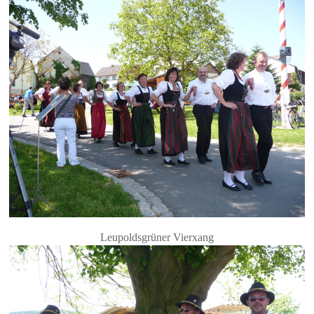
Leupoldsgrüner Vierxang