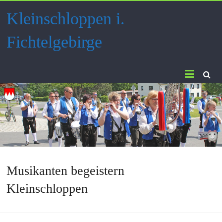
Skip
Kleinschloppen i.
to
content
Fichtelgebirge
Musikanten begeistern
Kleinschloppen