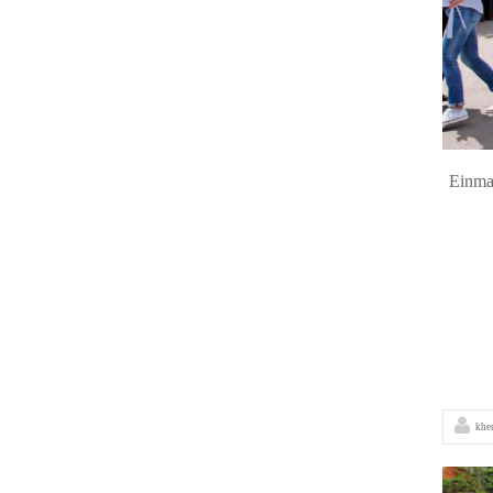
Einmal
khe