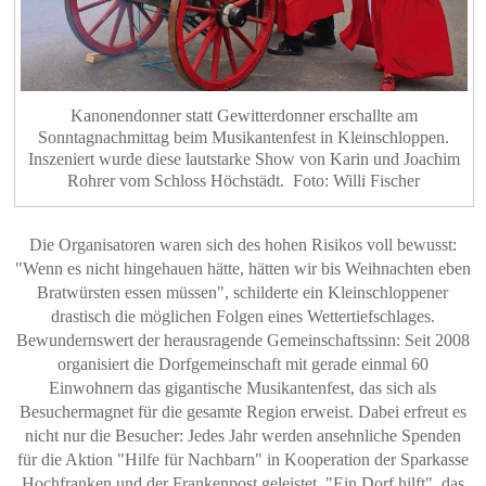
Kanonendonner statt Gewitterdonner erschallte am
Sonntagnachmittag beim Musikantenfest in Kleinschloppen.
Inszeniert wurde diese lautstarke Show von Karin und Joachim
Rohrer vom Schloss Höchstädt. Foto: Willi Fischer
Die Organisatoren waren sich des hohen Risikos voll bewusst:
"Wenn es nicht hingehauen hätte, hätten wir bis Weihnachten eben
Bratwürsten essen müssen", schilderte ein Kleinschloppener
drastisch die möglichen Folgen eines Wettertiefschlages.
Bewundernswert der herausragende Gemeinschaftssinn: Seit 2008
organisiert die Dorfgemeinschaft mit gerade einmal 60
Einwohnern das gigantische Musikantenfest, das sich als
Besuchermagnet für die gesamte Region erweist. Dabei erfreut es
nicht nur die Besucher: Jedes Jahr werden ansehnliche Spenden
für die Aktion "Hilfe für Nachbarn" in Kooperation der Sparkasse
Hochfranken und der Frankenpost geleistet. "Ein Dorf hilft", das