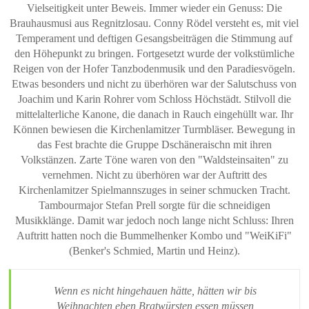
Vielseitigkeit unter Beweis. Immer wieder ein Genuss: Die
Brauhausmusi aus Regnitzlosau. Conny Rödel versteht es, mit viel
Temperament und deftigen Gesangsbeiträgen die Stimmung auf
den Höhepunkt zu bringen. Fortgesetzt wurde der volkstümliche
Reigen von der Hofer Tanzbodenmusik und den Paradiesvögeln.
Etwas besonders und nicht zu überhören war der Salutschuss von
Joachim und Karin Rohrer vom Schloss Höchstädt. Stilvoll die
mittelalterliche Kanone, die danach in Rauch eingehüllt war. Ihr
Können bewiesen die Kirchenlamitzer Turmbläser. Bewegung in
das Fest brachte die Gruppe Dschäneraischn mit ihren
Volkstänzen. Zarte Töne waren von den "Waldsteinsaiten" zu
vernehmen. Nicht zu überhören war der Auftritt des
Kirchenlamitzer Spielmannszuges in seiner schmucken Tracht.
Tambourmajor Stefan Prell sorgte für die schneidigen
Musikklänge. Damit war jedoch noch lange nicht Schluss: Ihren
Auftritt hatten noch die Bummelhenker Kombo und "WeiKiFi"
(Benker's Schmied, Martin und Heinz).
Wenn es nicht hingehauen hätte, hätten wir bis
Weihnachten eben Bratwürsten essen müssen