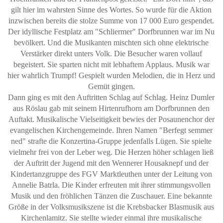
gilt hier im wahrsten Sinne des Wortes. So wurde für die Aktion
inzwischen bereits die stolze Summe von 17 000 Euro gespendet.
Der idyllische Festplatz am "Schliermer" Dorfbrunnen war im Nu
bevölkert. Und die Musikanten mischten sich ohne elektrische
Verstärker direkt unters Volk. Die Besucher waren vollauf
begeistert. Sie sparten nicht mit lebhaftem Applaus. Musik war
hier wahrlich Trumpf! Gespielt wurden Melodien, die in Herz und
Gemüt gingen.
Dann ging es mit den Auftritten Schlag auf Schlag. Heinz Dumler
aus Röslau gab mit seinem Hirtenrufhorn am Dorfbrunnen den
Auftakt. Musikalische Vielseitigkeit bewies der Posaunenchor der
evangelischen Kirchengemeinde. Ihren Namen "Berfegt semmer
ned" strafte die Konzertina-Gruppe jedenfalls Lügen. Sie spielte
vielmehr frei von der Leber weg. Die Herzen höher schlagen ließ
der Auftritt der Jugend mit den Wennerer Housaknepf und der
Kindertanzgruppe des FGV Marktleuthen unter der Leitung von
Annelie Batrla. Die Kinder erfreuten mit ihrer stimmungsvollen
Musik und den fröhlichen Tänzen die Zuschauer. Eine bekannte
Größe in der Volksmusikszene ist die Krebsbacker Blasmusik aus
Kirchenlamitz. Sie stellte wieder einmal ihre musikalische