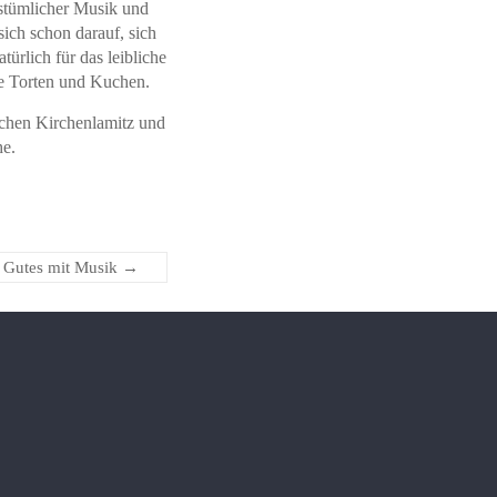
stümlicher Musik und
ich schon darauf, sich
ürlich für das leibliche
ne Torten und Kuchen.
schen Kirchenlamitz und
he.
t Gutes mit Musik
→