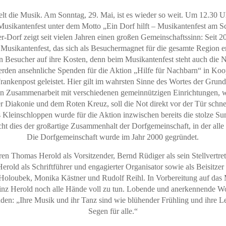
elt die Musik. Am Sonntag, 29. Mai, ist es wieder so weit. Um 12.30 U
Musikantenfest unter dem Motto „Ein Dorf hilft – Musikantenfest am 
Dorf zeigt seit vielen Jahren einen großen Gemeinschaftssinn: Seit 20
Musikantenfest, das sich als Besuchermagnet für die gesamte Region
hen Besucher auf ihre Kosten, denn beim Musikantenfest steht auch die 
erden ansehnliche Spenden für die Aktion „Hilfe für Nachbarn“ in Koo
ankenpost geleistet. Hier gilt im wahrsten Sinne des Wortes der Grun
In Zusammenarbeit mit verschiedenen gemeinnützigen Einrichtungen, wi
er Diakonie und dem Roten Kreuz, soll die Not direkt vor der Tür schne
s Kleinschloppen wurde für die Aktion inzwischen bereits die stolze 
t dies der großartige Zusammenhalt der Dorfgemeinschaft, in der alle
Die Dorfgemeinschaft wurde im Jahr 2000 gegründet.
n Thomas Herold als Vorsitzender, Bernd Rüdiger als sein Stellvertrete
Herold als Schriftführer und engagierter Organisator sowie als Beisitze
Holoubek, Monika Kästner und Rudolf Reihl. In Vorbereitung auf das 
inz Herold noch alle Hände voll zu tun. Lobende und anerkennende Wort
den: „Ihre Musik und ihr Tanz sind wie blühender Frühling und ihre L
Segen für alle.“