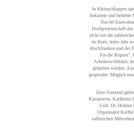
In Kleinschloppen spi
bekannte und beliebte 
Das 60-Einwohner-
Dorfgemeinschaft das 
nicht nur die zahlreic
im Kurs: Jedes Jahr w
Hochfranken und der Fr
Für die Region“. 
Arbeiterwohlfahrt, d
gelindert werden. Au
gespendet. Möglich mach
Zum Vorstand gehöre
Kassiererin, Karlheinz 
Gräf, Dr. Helmut 
Organisator Karlhe
zahlreichen Mitwirken