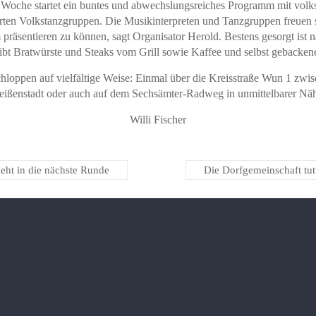
 Woche startet ein buntes und abwechslungsreiches Programm mit volk
en Volkstanzgruppen. Die Musikinterpreten und Tanzgruppen freuen s
räsentieren zu können, sagt Organisator Herold. Bestens gesorgt ist nat
ibt Bratwürste und Steaks vom Grill sowie Kaffee und selbst gebacke
schloppen auf vielfältige Weise: Einmal über die Kreisstraße Wun 1 zwi
ißenstadt oder auch auf dem Sechsämter-Radweg in unmittelbarer Nä
Willi Fischer
eht in die nächste Runde
Die Dorfgemeinschaft tu