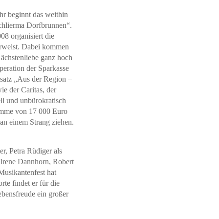
hr beginnt das weithin
Schlierma Dorfbrunnen“.
08 organisiert die
 erweist. Dabei kommen
Nächstenliebe ganz hoch
peration der Sparkasse
dsatz „Aus der Region –
e der Caritas, der
ll und unbürokratisch
Summe von 17 000 Euro
 an einem Strang ziehen.
r, Petra Rüdiger als
r Irene Dannhorn, Robert
Musikantenfest hat
e findet er für die
ebensfreude ein großer