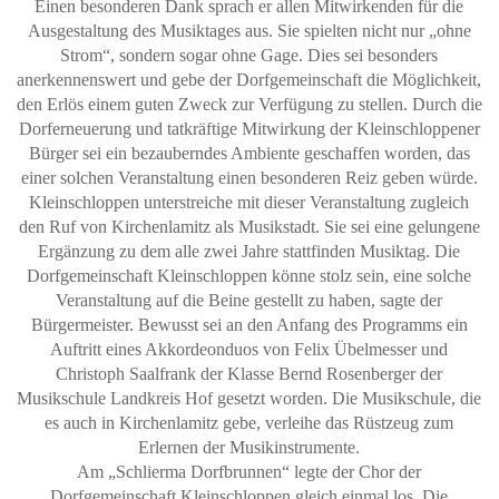
Einen besonderen Dank sprach er allen Mitwirkenden für die
Ausgestaltung des Musiktages aus. Sie spielten nicht nur „ohne
Strom“, sondern sogar ohne Gage. Dies sei besonders
anerkennenswert und gebe der Dorfgemeinschaft die Möglichkeit,
den Erlös einem guten Zweck zur Verfügung zu stellen. Durch die
Dorferneuerung und tatkräftige Mitwirkung der Kleinschloppener
Bürger sei ein bezauberndes Ambiente geschaffen worden, das
einer solchen Veranstaltung einen besonderen Reiz geben würde.
Kleinschloppen unterstreiche mit dieser Veranstaltung zugleich
den Ruf von Kirchenlamitz als Musikstadt. Sie sei eine gelungene
Ergänzung zu dem alle zwei Jahre stattfinden Musiktag. Die
Dorfgemeinschaft Kleinschloppen könne stolz sein, eine solche
Veranstaltung auf die Beine gestellt zu haben, sagte der
Bürgermeister. Bewusst sei an den Anfang des Programms ein
Auftritt eines Akkordeonduos von Felix Übelmesser und
Christoph Saalfrank der Klasse Bernd Rosenberger der
Musikschule Landkreis Hof gesetzt worden. Die Musikschule, die
es auch in Kirchenlamitz gebe, verleihe das Rüstzeug zum
Erlernen der Musikinstrumente.
Am „Schlierma Dorfbrunnen“ legte der Chor der
Dorfgemeinschaft Kleinschloppen gleich einmal los. Die