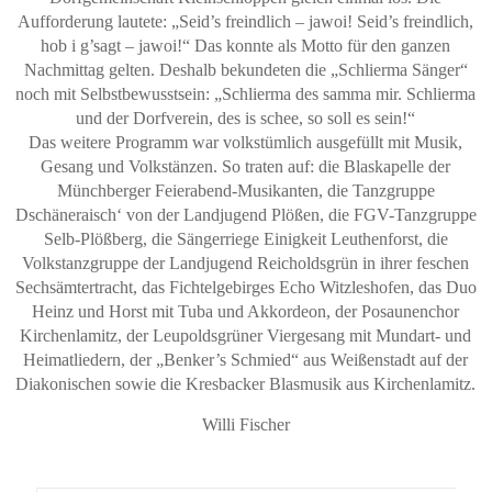
Aufforderung lautete: „Seid’s freindlich – jawoi! Seid’s freindlich,
hob i g’sagt – jawoi!“ Das konnte als Motto für den ganzen
Nachmittag gelten. Deshalb bekundeten die „Schlierma Sänger“
noch mit Selbstbewusstsein: „Schlierma des samma mir. Schlierma
und der Dorfverein, des is schee, so soll es sein!“
Das weitere Programm war volkstümlich ausgefüllt mit Musik,
Gesang und Volkstänzen. So traten auf: die Blaskapelle der
Münchberger Feierabend-Musikanten, die Tanzgruppe
Dschäneraisch‘ von der Landjugend Plößen, die FGV-Tanzgruppe
Selb-Plößberg, die Sängerriege Einigkeit Leuthenforst, die
Volkstanzgruppe der Landjugend Reicholdsgrün in ihrer feschen
Sechsämtertracht, das Fichtelgebirges Echo Witzleshofen, das Duo
Heinz und Horst mit Tuba und Akkordeon, der Posaunenchor
Kirchenlamitz, der Leupoldsgrüner Viergesang mit Mundart- und
Heimatliedern, der „Benker’s Schmied“ aus Weißenstadt auf der
Diakonischen sowie die Kresbacker Blasmusik aus Kirchenlamitz.
Willi Fischer