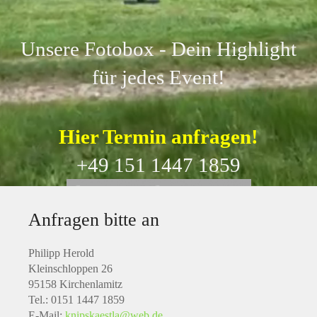
Unsere Fotobox - Dein Highlight
für jedes Event!
Hier Termin anfragen!
+49 151 1447 1859
Anfragen bitte an
Philipp Herold
Kleinschloppen 26
95158 Kirchenlamitz
Tel.: 0151 1447 1859
E-Mail:
knipskaestla@web.de