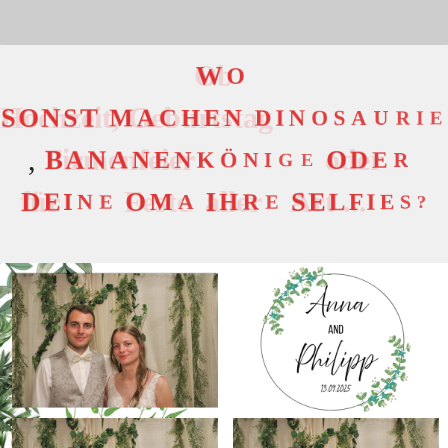
W
O
S
O
N
S
T
M
A
C
H
E
N
D
I
N
O
S
A
U
R
I
E
,
B
A
N
A
N
E
N
K
Ö
N
I
G
E
O
D
E
R
D
E
I
N
E
O
M
A
I
H
R
E
S
E
L
F
I
E
S
?